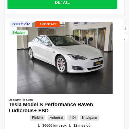
DETAIL
OJETÝ VŮZ
! AKONTACE
Skladem
Operativní leasing
Tesla Model S Performance Raven
Ludicrous+ FSD
Elektro
Automat
4X4
Navigace
30000 km / rok
12 měsíců