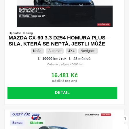
Operativní leasing
MAZDA CX-60 3.3 D254 HOMURA PLUS –
SILA, KTERÁ SE NEPTÁ, JESTLI MŮŽE
Nafta
Automat
4X4
Navigace
10000 km / rok
48 měsíců
Celkově v nájmu 40000 km
16.481 Kč
měsíčně bez DPH
DETAIL
OJETÝ VŮZ
Bonus
Skladem