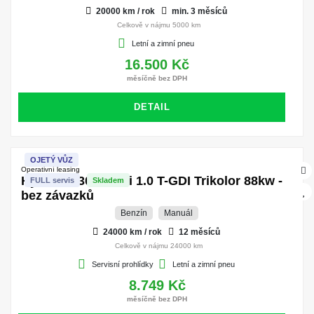
20000 km / rok
min. 3 měsíců
Celkově v nájmu 5000 km
Letní a zimní pneu
16.500 Kč
měsíčně bez DPH
DETAIL
OJETÝ VŮZ
Operativní leasing
Hyundai i30 kombi 1.0 T-GDI Trikolor 88kw -
FULL servis
Skladem
bez závazků
Benzín
Manuál
24000 km / rok
12 měsíců
Celkově v nájmu 24000 km
Servisní prohlídky
Letní a zimní pneu
8.749 Kč
měsíčně bez DPH