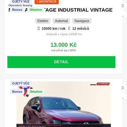
OJETÝ VŮZ
! AKONTACE
Operativní leasing
MX-30 ADVANTAGE INDUSTRIAL VINTAGE
Bonus
Skladem
Elektro
Automat
Navigace
10000 km / rok
12 měsíců
Celkově v nájmu 10000 km
13.000 Kč
měsíčně bez DPH
DETAIL
OJETÝ VŮZ
Bonus
Skladem