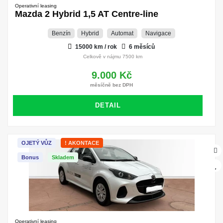
Operativní leasing
Mazda 2 Hybrid 1,5 AT Centre-line
Benzín
Hybrid
Automat
Navigace
15000 km / rok
6 měsíců
Celkově v nájmu 7500 km
9.000 Kč
měsíčně bez DPH
DETAIL
OJETÝ VŮZ
! AKONTACE
Bonus
Skladem
Operativní leasing