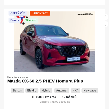
OJETÝ VŮZ
! AKONTACE
Bonus
Skladem
Operativní leasing
Mazda CX-60 2.5 PHEV Homura Plus
Benzín
Elektro
Hybrid
Automat
4X4
Navigace
15000 km / rok
12 měsíců
Celkově v nájmu 15000 km