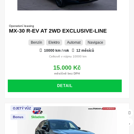
Operativní leasing
MX-30 R-EV AT 2WD EXCLUSIVE-LINE
Benzín
Elektro
Automat
Navigace
10000 km / rok
12 měsíců
Celkově v nájmu 10000 km
15.000 Kč
měsíčně bez DPH
DETAIL
OJETÝ VŮZ
Bonus
Skladem