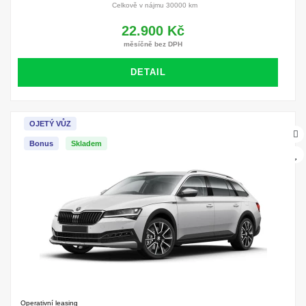
Celkově v nájmu 30000 km
22.900 Kč
měsíčně bez DPH
DETAIL
OJETÝ VŮZ
Bonus
Skladem
Operativní leasing