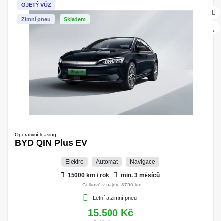
OJETÝ VŮZ
Zimní pneu
Skladem
Operativní leasing
BYD QIN Plus EV
Elektro
Automat
Navigace
15000 km / rok
min. 3 měsíců
Celkově v nájmu 3750 km
Letní a zimní pneu
15.500 Kč