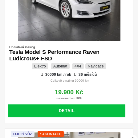
Operativní leasing
Tesla Model S Performance Raven
Ludicrous+ FSD
Elektro
Automat
4X4
Navigace
30000 km / rok
36 měsíců
Celkově v nájmu 90000 km
19.900 Kč
měsíčně bez DPH
DETAIL
OJETÝ VŮZ
! AKONTACE