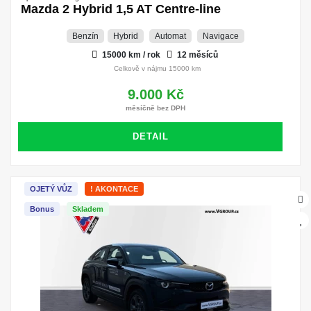
Mazda 2 Hybrid 1,5 AT Centre-line
Benzín
Hybrid
Automat
Navigace
15000 km / rok
12 měsíců
Celkově v nájmu 15000 km
9.000 Kč
měsíčně bez DPH
DETAIL
OJETÝ VŮZ
! AKONTACE
Bonus
Skladem