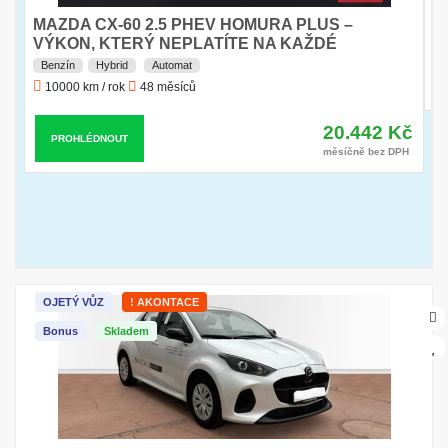
N
MAZDA CX-60 2.5 PHEV HOMURA PLUS –
1
VÝKON, KTERÝ NEPLATÍTE NA KAŽDÉ
TANKOVÁNÍ
Benzín
Hybrid
Automat
10000 km / rok
48 měsíců
20.442 Kč
PROHLÉDNOUT
měsíčně bez DPH
OJETÝ VŮZ
! AKONTACE
Bonus
Skladem