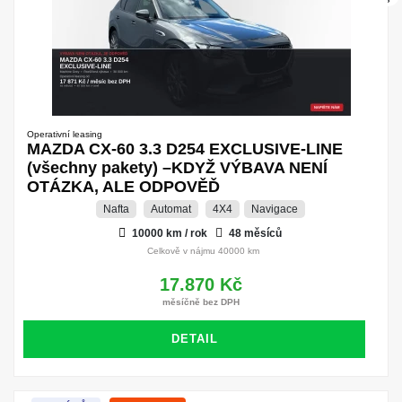
Operativní leasing
MAZDA CX-60 3.3 D254 EXCLUSIVE-LINE
(všechny pakety) –KDYŽ VÝBAVA NENÍ
OTÁZKA, ALE ODPOVĚĎ
Nafta
Automat
4X4
Navigace
10000 km / rok
48 měsíců
Celkově v nájmu 40000 km
17.870 Kč
měsíčně bez DPH
DETAIL