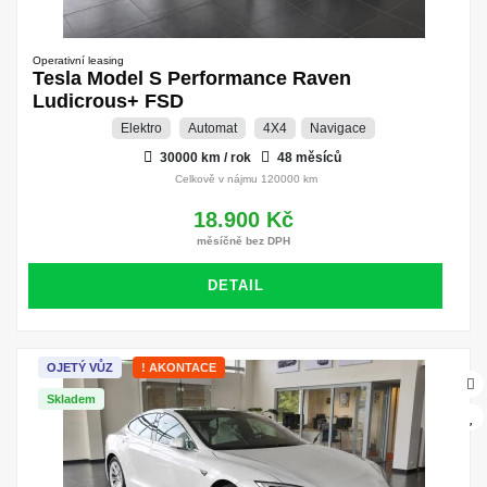
Operativní leasing
Tesla Model S Performance Raven
Ludicrous+ FSD
Elektro
Automat
4X4
Navigace
30000 km / rok
48 měsíců
Celkově v nájmu 120000 km
18.900 Kč
měsíčně bez DPH
DETAIL
OJETÝ VŮZ
! AKONTACE
Skladem