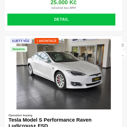
25.000 Kč
měsíčně bez DPH
DETAIL
OJETÝ VŮZ
! AKONTACE
Skladem
Operativní leasing
Tesla Model S Performance Raven
Ludicrous+ FSD