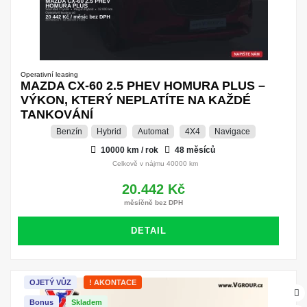
Operativní leasing
MAZDA CX-60 2.5 PHEV HOMURA PLUS –
VÝKON, KTERÝ NEPLATÍTE NA KAŽDÉ
TANKOVÁNÍ
Benzín
Hybrid
Automat
4X4
Navigace
10000 km / rok
48 měsíců
Celkově v nájmu 40000 km
20.442 Kč
měsíčně bez DPH
DETAIL
OJETÝ VŮZ
! AKONTACE
Bonus
Skladem