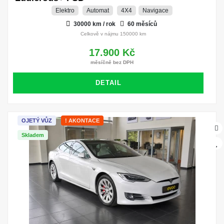
Elektro
Automat
4X4
Navigace
30000 km / rok
60 měsíců
Celkově v nájmu 150000 km
17.900 Kč
měsíčně bez DPH
DETAIL
OJETÝ VŮZ
! AKONTACE
Skladem