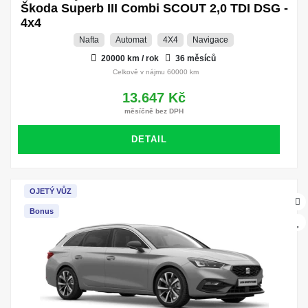
Škoda Superb III Combi SCOUT 2,0 TDI DSG -
4x4
Nafta
Automat
4X4
Navigace
20000 km / rok
36 měsíců
Celkově v nájmu 60000 km
13.647 Kč
měsíčně bez DPH
DETAIL
OJETÝ VŮZ
Bonus