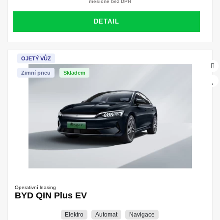
měsíčně bez DPH
DETAIL
OJETÝ VŮZ
Zimní pneu
Skladem
Operativní leasing
BYD QIN Plus EV
Elektro
Automat
Navigace