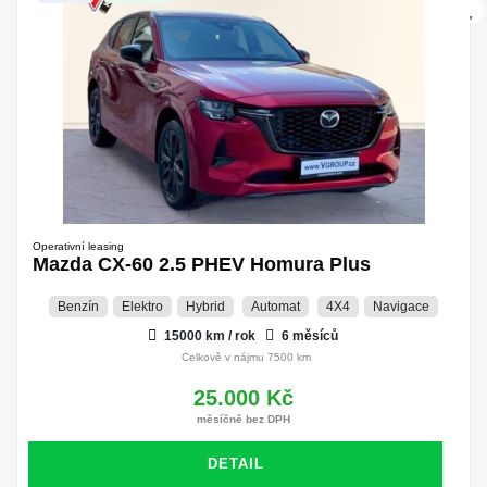
Operativní leasing
Mazda CX-60 2.5 PHEV Homura Plus
Benzín
Elektro
Hybrid
Automat
4X4
Navigace
15000 km / rok
6 měsíců
Celkově v nájmu 7500 km
25.000 Kč
měsíčně bez DPH
DETAIL