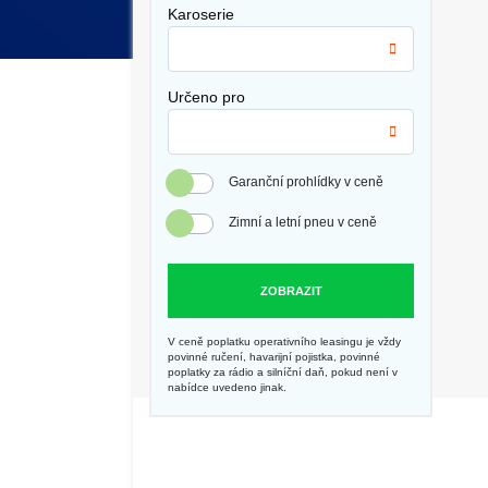
Karoserie
Určeno pro
Garanční prohlídky v ceně
Zimní a letní pneu v ceně
ZOBRAZIT
V ceně poplatku operativního leasingu je vždy
povinné ručení, havarijní pojistka, povinné
poplatky za rádio a silníční daň, pokud není v
nabídce uvedeno jinak.