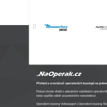
Přehled a srovnávač operativních leasingů na jedno
Pokud chcete vědět o aktuálních nabídkách operativníh
nebo vyplňte odběr pravidelného newsletteru!
Operativní leasing Volkswagen
|
Operativní leasing Š