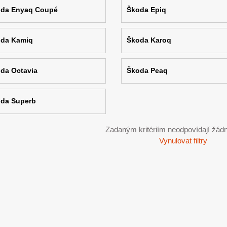
da Enyaq Coupé
Škoda Epiq
da Kamiq
Škoda Karoq
da Octavia
Škoda Peaq
da Superb
Zadaným kritériím neodpovídají žádn
Vynulovat filtry