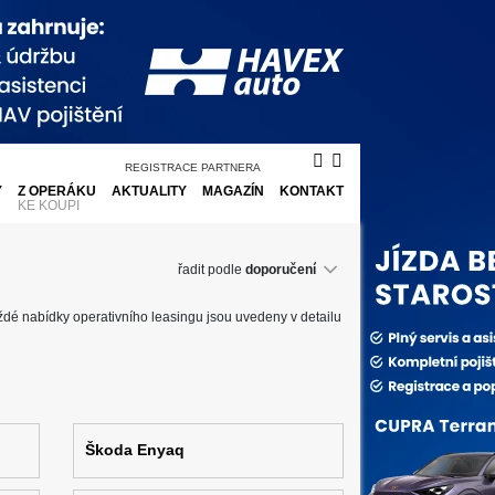
REGISTRACE PARTNERA
Y
Z OPERÁKU
AKTUALITY
MAGAZÍN
KONTAKT
KE KOUPI
řadit podle
aždé nabídky operativního leasingu jsou uvedeny v detailu
Škoda Enyaq