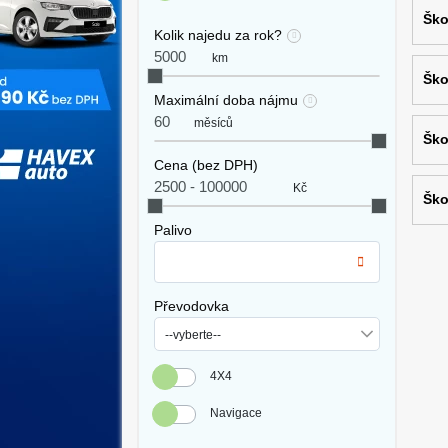
Ško
Kolik najedu za rok?
km
Ško
Maximální doba nájmu
měsíců
Ško
Cena (bez DPH)
Kč
Ško
Palivo
Převodovka
4X4
Navigace