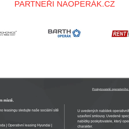
PARTNEŘI NAOPERÁK.CZ
Poskytovatelé operativního
m místě.
o leasingu sledujte naše sociální sítě
U uvedených nabídek operativní
uzavření smlouvy. Uvedené specif
nabídky poskytovatele, který oper
koda
|
Operativní leasing Hyundai
|
charakter.