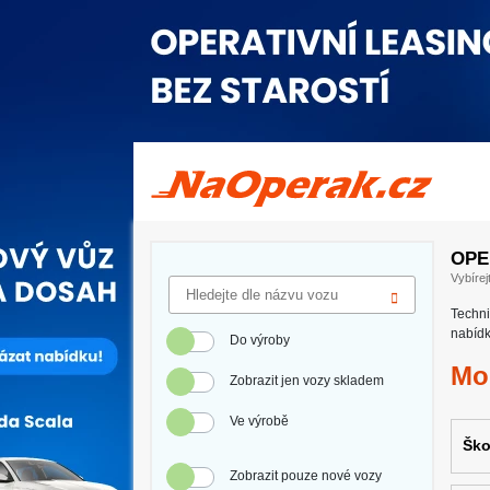
Operativní leasing Škoda Scala
OPE
Vybírej
Techni
nabídk
Do výroby
Mo
Zobrazit jen vozy skladem
Ve výrobě
Ško
Zobrazit pouze nové vozy