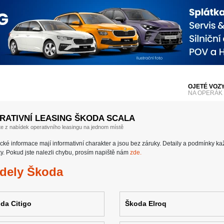
OJETÉ VOZ
NA OPERÁK
RATIVNÍ LEASING ŠKODA SCALA
te z nabídek operativního leasingu na jednom místě
cké informace mají informativní charakter a jsou bez záruky. Detaily a podmínky k
y. Pokud jste nalezli chybu, prosím napiště nám
zde.
dely Škoda
da Citigo
Škoda Elroq