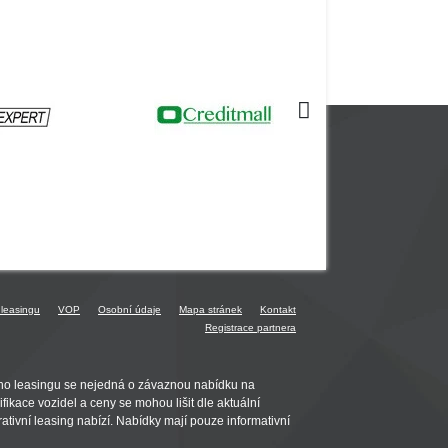
 leasingu
VOP
Osobní údaje
Mapa stránek
Kontakt
Registrace partnera
ho leasingu se nejedná o závaznou nabídku na
ikace vozidel a ceny se mohou lišit dle aktuální
ativní leasing nabízí. Nabídky mají pouze informativní